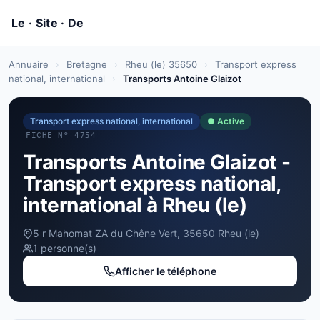
Annuaire
›
Bretagne
›
Rheu (le) 35650
›
Transport express
national, international
›
Transports Antoine Glaizot
Transport express national, international
● Active
FICHE Nº 4754
Transports Antoine Glaizot -
Transport express national,
international à Rheu (le)
5 r Mahomat ZA du Chêne Vert, 35650 Rheu (le)
1 personne(s)
Afficher le téléphone