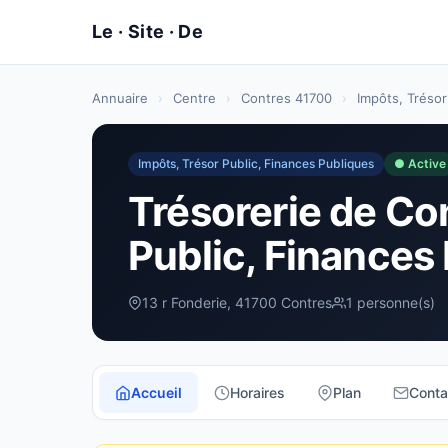
Annuaire
›
Centre
›
Contres 41700
›
Impôts, Trésor
Impôts, Trésor Public, Finances Publiques
● Active
Trésorerie de Con
Public, Finances
13 r Fonderie, 41700 Contres
1 personne(s)
Accueil
Horaires
Plan
Conta