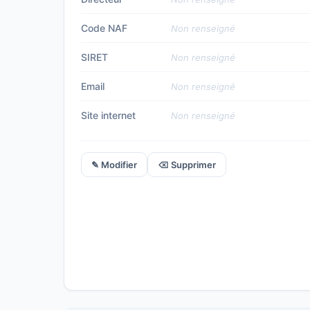
Code NAF
Non renseigné
SIRET
Non renseigné
Email
Non renseigné
Site internet
Non renseigné
✎ Modifier
⌫ Supprimer