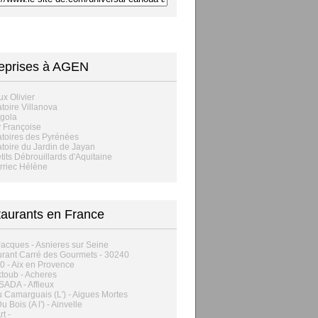
eprises à AGEN
x Olivier
toire Villanova
gola
 Françoise
toires des Pyrénées
toire du Jardin de Jayan
tits Débrouillards d'Aquitaine
rriec Hélène
aurants en France
acques - Asnieres sur Seine
rant Carré des Gourmets - 30240
0 - Aix en Provence
toub - Acheres
ADA - Affieux
 Camarguais (L') - Aigues Mortes
 Bois (A l') - Ainvelle
t -