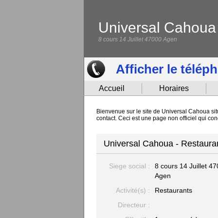
Universal Cahoua
8 cours 14 Juillet 47000 Agen
Afficher le télép
Accueil
Horaires
Bienvenue sur le site de Universal Cahoua sit
contact. Ceci est une page non officiel qui c
Universal Cahoua - Restaura
Siege social :
8 cours 14 Juillet
47
Agen
Activité(s) :
Restaurants
Directeur :