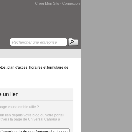
Créer Mon Site
-
Connexion
os, plan d'accès, horaires et formulaire de
e un lien
page vous semble utile ?
 un lien depuis votre blog ou votre portail
et vers la page de Universal Cahoua à