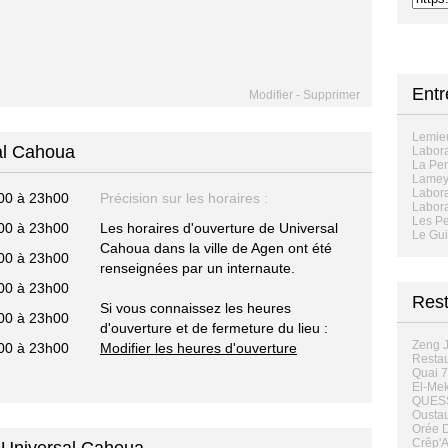
Entr
Modifier
-
Supprimer
Lemieu
al Cahoua
Labora
La Per
Lamey
Labora
00 à 23h00
Précision sur les horaires :
Labora
Les Pe
00 à 23h00
Les horaires d'ouverture de Universal
Le Gui
Cahoua dans la ville de Agen ont été
00 à 23h00
renseignées par un internaute.
00 à 23h00
Rest
Si vous connaissez les heures
00 à 23h00
d'ouverture et de fermeture du lieu :
Zeng J
00 à 23h00
Modifier les heures d'ouverture
Restau
Quai 7
El-Mek
QUESS
Oustau
Orée Du
Crêp'Ar