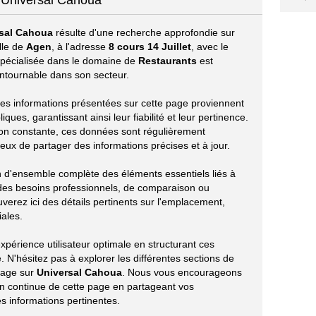
s Universal Cahoua
sal Cahoua
résulte d'une recherche approfondie sur
lle de
Agen
, à l'adresse
8 cours 14 Juillet
, avec le
 spécialisée dans le domaine de
Restaurants
est
tournable dans son secteur.
s les informations présentées sur cette page proviennent
ues, garantissant ainsi leur fiabilité et leur pertinence.
ion constante, ces données sont régulièrement
eux de partager des informations précises et à jour.
on d'ensemble complète des éléments essentiels liés à
des besoins professionnels, de comparaison ou
verez ici des détails pertinents sur l'emplacement,
iales.
périence utilisateur optimale en structurant ces
 N'hésitez pas à explorer les différentes sections de
tage sur
Universal Cahoua
. Nous vous encourageons
ion continue de cette page en partageant vos
s informations pertinentes.