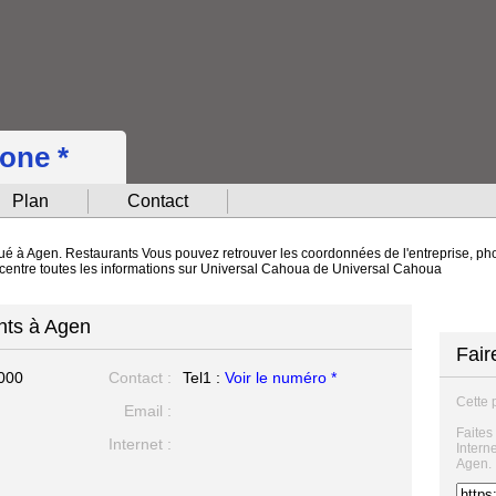
hone *
Plan
Contact
ué à Agen. Restaurants Vous pouvez retrouver les coordonnées de l'entreprise, phot
oncentre toutes les informations sur Universal Cahoua de Universal Cahoua
nts à Agen
Fair
000
Contact :
Tel1 :
Voir le numéro *
Cette 
Email :
Faites
Internet :
Intern
Agen.