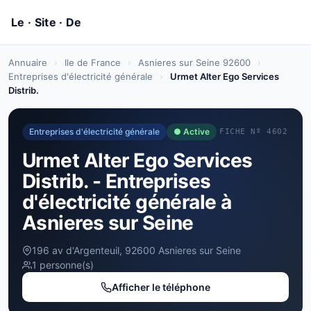
Annuaire
›
Ile de France
›
Asnieres sur Seine 92600
›
Entreprises d'électricité générale
›
Urmet Alter Ego Services
Distrib.
Entreprises d'électricité générale
● Active
FICHE Nº 4602
Urmet Alter Ego Services
Distrib. - Entreprises
d'électricité générale à
Asnieres sur Seine
196 av d'Argenteuil, 92600 Asnieres sur Seine
1 personne(s)
Afficher le téléphone