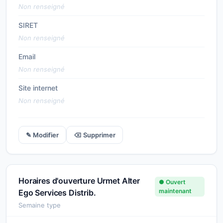
Non renseigné
SIRET
Non renseigné
Email
Non renseigné
Site internet
Non renseigné
✎ Modifier
⌫ Supprimer
Horaires d'ouverture Urmet Alter
● Ouvert
maintenant
Ego Services Distrib.
Semaine type