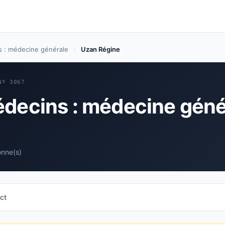
 : médecine générale
›
Uzan Régine
Nº 3067
édecins : médecine géné
onne(s)
ct