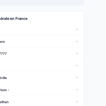
érale en France
lers
7777
ville
ises -
eilhan