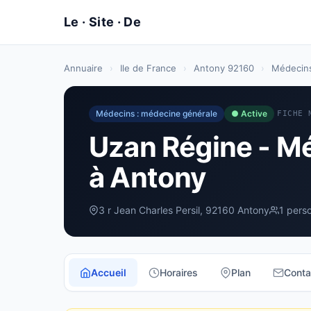
Annuaire
›
Ile de France
›
Antony 92160
›
Médecins
Médecins : médecine générale
● Active
FICHE 
Uzan Régine - M
à Antony
3 r Jean Charles Persil, 92160 Antony
1 pers
Accueil
Horaires
Plan
Conta