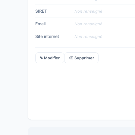
SIRET
Non renseigné
Email
Non renseigné
Site internet
Non renseigné
✎ Modifier
⌫ Supprimer