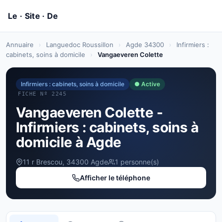
Annuaire
›
Languedoc Roussillon
›
Agde 34300
›
Infirmiers :
cabinets, soins à domicile
›
Vangaeveren Colette
Infirmiers : cabinets, soins à domicile
● Active
FICHE Nº 2245
Vangaeveren Colette -
Infirmiers : cabinets, soins à
domicile à Agde
11 r Brescou, 34300 Agde
1 personne(s)
Afficher le téléphone