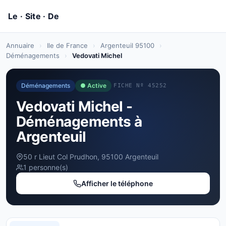
Annuaire
›
Ile de France
›
Argenteuil 95100
›
Déménagements
›
Vedovati Michel
Déménagements
● Active
FICHE Nº 45252
Vedovati Michel -
Déménagements à
Argenteuil
50 r Lieut Col Prudhon, 95100 Argenteuil
1 personne(s)
Afficher le téléphone