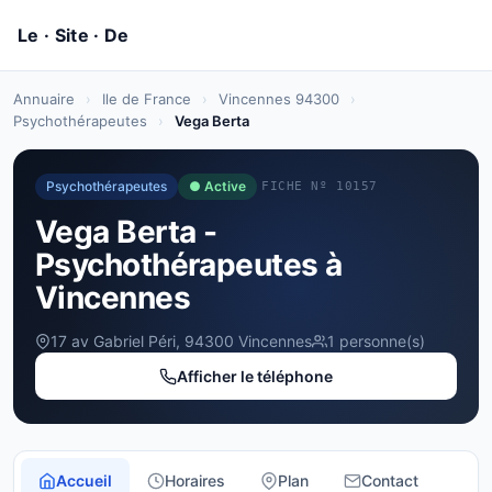
Annuaire
›
Ile de France
›
Vincennes 94300
›
Psychothérapeutes
›
Vega Berta
Psychothérapeutes
● Active
FICHE Nº 10157
Vega Berta -
Psychothérapeutes à
Vincennes
17 av Gabriel Péri, 94300 Vincennes
1 personne(s)
Afficher le téléphone
Accueil
Horaires
Plan
Contact