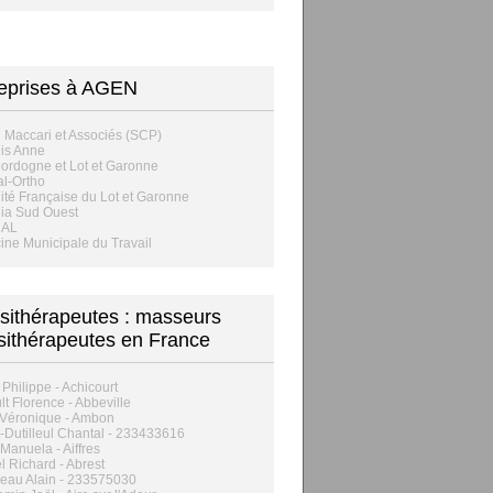
eprises à AGEN
 Maccari et Associés (SCP)
is Anne
rdogne et Lot et Garonne
l-Ortho
ité Française du Lot et Garonne
ia Sud Ouest
AL
ne Municipale du Travail
sithérapeutes : masseurs
sithérapeutes en France
Philippe - Achicourt
lt Florence - Abbeville
 Véronique - Ambon
t-Dutilleul Chantal - 233433616
 Manuela - Aiffres
l Richard - Abrest
eau Alain - 233575030