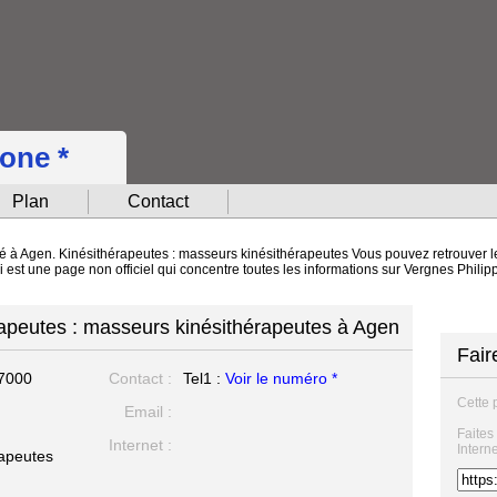
hone *
Plan
Contact
ué à Agen. Kinésithérapeutes : masseurs kinésithérapeutes Vous pouvez retrouver l
ci est une page non officiel qui concentre toutes les informations sur Vergnes Phili
rapeutes : masseurs kinésithérapeutes à Agen
Fair
7000
Contact :
Tel1 :
Voir le numéro *
Cette 
Email :
Faites
Internet :
Intern
rapeutes