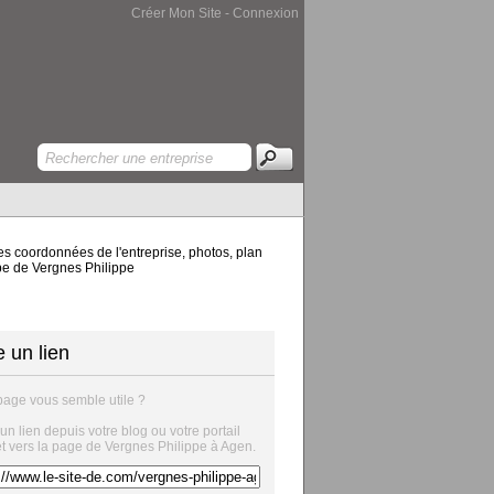
Créer Mon Site
-
Connexion
es coordonnées de l'entreprise, photos, plan
ppe de Vergnes Philippe
e un lien
page vous semble utile ?
 un lien depuis votre blog ou votre portail
et vers la page de Vergnes Philippe à Agen.