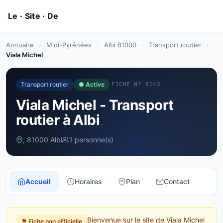
Annuaire
›
Midi-Pyrénées
›
Albi 81000
›
Transport routier
›
Viala Michel
Transport routier
● Active
FICHE Nº 9143
Viala Michel - Transport
routier à Albi
, 81000 Albi
1 personne(s)
Accueil
Horaires
Plan
Contact
Bienvenue sur le site de Viala Michel
⚑ Fiche non officielle