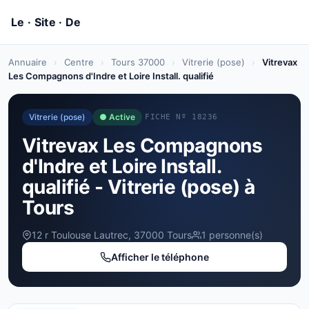
Annuaire
›
Centre
›
Tours 37000
›
Vitrerie (pose)
›
Vitrevax
Les Compagnons d'Indre et Loire Install. qualifié
Vitrerie (pose)
● Active
FICHE Nº 18236
Vitrevax Les Compagnons
d'Indre et Loire Install.
qualifié - Vitrerie (pose) à
Tours
12 r Toulouse Lautrec, 37000 Tours
1 personne(s)
Afficher le téléphone