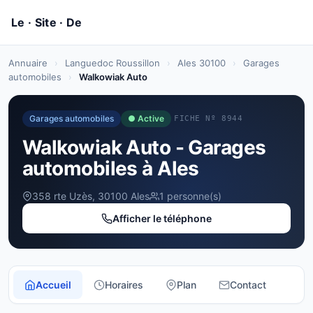
Annuaire
›
Languedoc Roussillon
›
Ales 30100
›
Garages
automobiles
›
Walkowiak Auto
Garages automobiles
● Active
FICHE Nº 8944
Walkowiak Auto - Garages
automobiles à Ales
358 rte Uzès, 30100 Ales
1 personne(s)
Afficher le téléphone
Accueil
Horaires
Plan
Contact