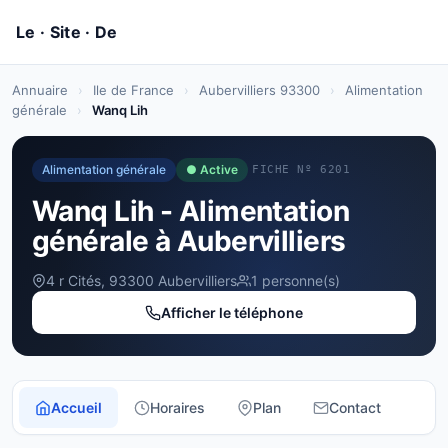
Annuaire
›
Ile de France
›
Aubervilliers 93300
›
Alimentation
générale
›
Wanq Lih
Alimentation générale
● Active
FICHE Nº 6201
Wanq Lih - Alimentation
générale à Aubervilliers
4 r Cités, 93300 Aubervilliers
1 personne(s)
Afficher le téléphone
Accueil
Horaires
Plan
Contact