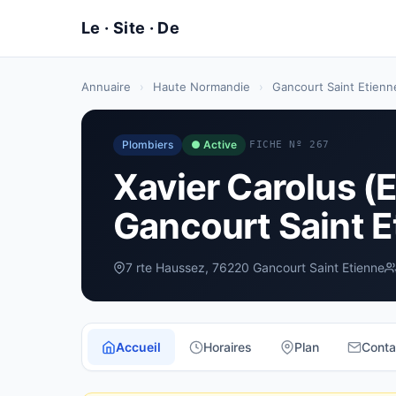
Annuaire
›
Haute Normandie
›
Gancourt Saint Etien
Plombiers
● Active
FICHE Nº 267
Xavier Carolus (
Gancourt Saint E
7 rte Haussez, 76220 Gancourt Saint Etienne
Accueil
Horaires
Plan
Conta