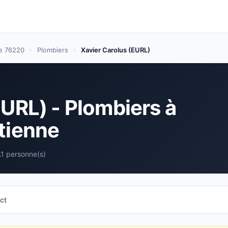
ne 76220
›
Plombiers
›
Xavier Carolus (EURL)
EURL) - Plombiers à
tienne
1 personne(s)
ct