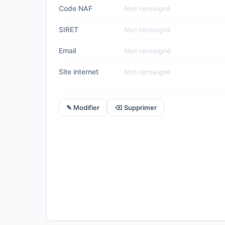
Code NAF
Non renseigné
SIRET
Non renseigné
Email
Non renseigné
Site internet
Non renseigné
✎ Modifier
⌫ Supprimer