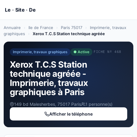
Annuaire
›
Ile de France
›
Paris 75017
›
Imprimerie, travaux
graphiques
›
Xerox T.C.S Station technique agréée
Imprimerie, travaux graphiques
● Active
FICHE Nº 468
Xerox T.C.S Station
technique agréée -
Imprimerie, travaux
graphiques à Paris
149 bd Malesherbes, 75017 Paris
1 personne(s)
Afficher le téléphone