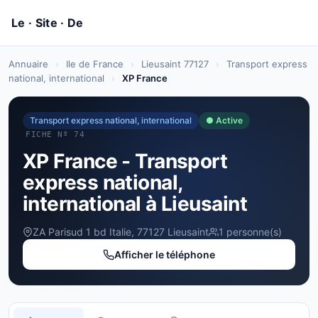
Annuaire
›
Ile de France
›
Lieusaint 77127
›
Transport express
national, international
›
XP France
Transport express national, international
● Active
FICHE Nº 74
XP France - Transport
express national,
international à Lieusaint
ZA Parisud 1 bd Italie, 77127 Lieusaint
1 personne(s)
Afficher le téléphone