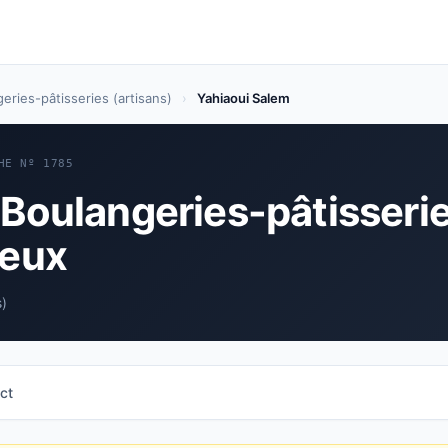
eries-pâtisseries (artisans)
›
Yahiaoui Salem
HE Nº 1785
 Boulangeries-pâtisseri
neux
s)
ct