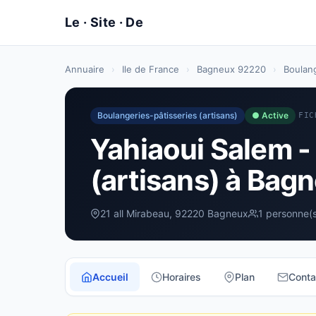
Annuaire
›
Ile de France
›
Bagneux 92220
›
Boulang
Boulangeries-pâtisseries (artisans)
● Active
FIC
Yahiaoui Salem -
(artisans) à Bag
21 all Mirabeau, 92220 Bagneux
1 personne(
Accueil
Horaires
Plan
Conta