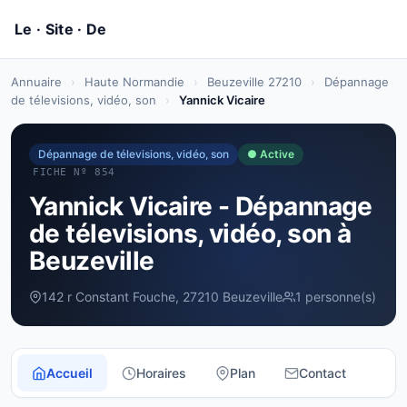
Annuaire
›
Haute Normandie
›
Beuzeville 27210
›
Dépannage
de télevisions, vidéo, son
›
Yannick Vicaire
Dépannage de télevisions, vidéo, son
● Active
FICHE Nº 854
Yannick Vicaire - Dépannage
de télevisions, vidéo, son à
Beuzeville
142 r Constant Fouche, 27210 Beuzeville
1 personne(s)
Accueil
Horaires
Plan
Contact