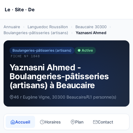
Annuaire
›
Languedoc Roussillon
›
Beaucaire 30300
›
Boulangeries-pâtisseries (artisans)
›
Yaznasni Ahmed
Boulangeries-pâtisseries (artisans)
● Active
FICHE Nº 1848
Yaznasni Ahmed -
Boulangeries-pâtisseries
(artisans) à Beaucaire
46 r Eugène Vigne, 30300 Beaucaire
1 personne(s)
Accueil
Horaires
Plan
Contact