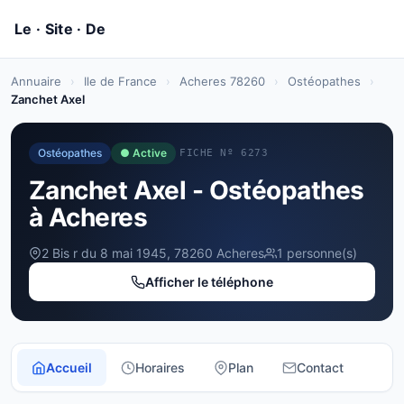
Annuaire
›
Ile de France
›
Acheres 78260
›
Ostéopathes
›
Zanchet Axel
Ostéopathes
● Active
FICHE Nº 6273
Zanchet Axel - Ostéopathes
à Acheres
2 Bis r du 8 mai 1945, 78260 Acheres
1 personne(s)
Afficher le téléphone
Accueil
Horaires
Plan
Contact