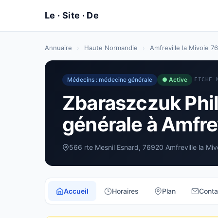
Annuaire
›
Haute Normandie
›
Amfreville la Mivoie 7
Médecins : médecine générale
● Active
FICHE 
Zbaraszczuk Phil
générale à Amfrev
566 rte Mesnil Esnard, 76920 Amfreville la Miv
Accueil
Horaires
Plan
Conta