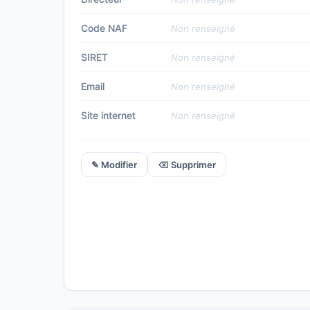
Code NAF
Non renseigné
SIRET
Non renseigné
Email
Non renseigné
Site internet
Non renseigné
✎ Modifier
⌫ Supprimer