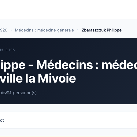
6920
›
Médecins : médecine générale
›
Zbaraszczuk Philippe
Nº 1105
ippe - Médecins : méde
ille la Mivoie
oie
1 personne(s)
ct