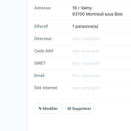
Adresse
16 r Valmy
93100 Montreuil sous Bois
Effectif
1 personne(s)
Directeur
Non renseigné
Code NAF
Non renseigné
SIRET
Non renseigné
Email
Non renseigné
Site internet
Non renseigné
✎ Modifier
⌫ Supprimer