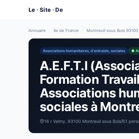
Annuaire
›
Ile de France
›
Montreuil sous Bois 93100
Associations humanitaires, d'entraide, sociales
● A
A.E.F.T.I (Assoc
Formation Travail
Associations hum
sociales à Montre
16 r Valmy, 93100 Montreuil sous Bois
1 pers