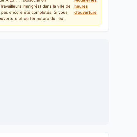
de A.E.F.T.I (Association
Modifier les
availleurs Immigrés) dans la ville de
heures
t pas encore été complétés. Si vous
d'ouverture
uverture et de fermeture du lieu :