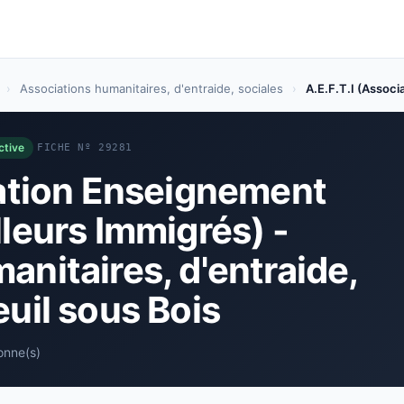
›
Associations humanitaires, d'entraide, sociales
›
A.E.F.T.I (Associ
ctive
FICHE Nº 29281
iation Enseignement
leurs Immigrés) -
anitaires, d'entraide,
uil sous Bois
onne(s)