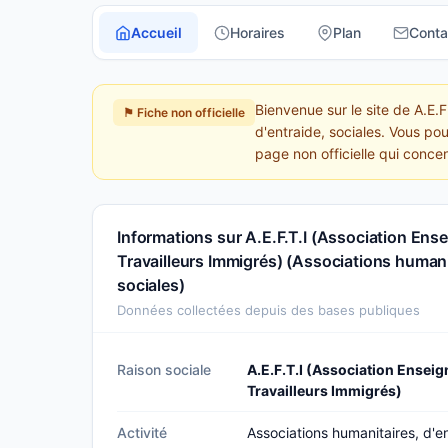
Accueil
Horaires
Plan
Conta
Bienvenue sur le site de A.E.
⚑ Fiche non officielle
d'entraide, sociales. Vous po
page non officielle qui conce
Informations sur A.E.F.T.I (Association En
Travailleurs Immigrés) (Associations humanit
sociales)
Données collectées depuis des bases publiques
Raison sociale
A.E.F.T.I (Association Ensei
Travailleurs Immigrés)
Activité
Associations humanitaires, d'en