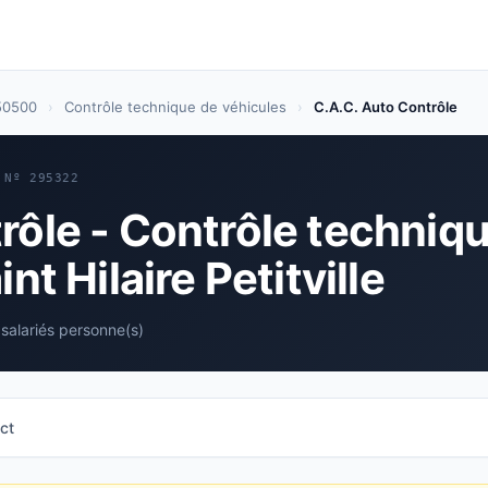
 50500
›
Contrôle technique de véhicules
›
C.A.C. Auto Contrôle
 Nº 295322
rôle - Contrôle techniq
nt Hilaire Petitville
 salariés personne(s)
ct