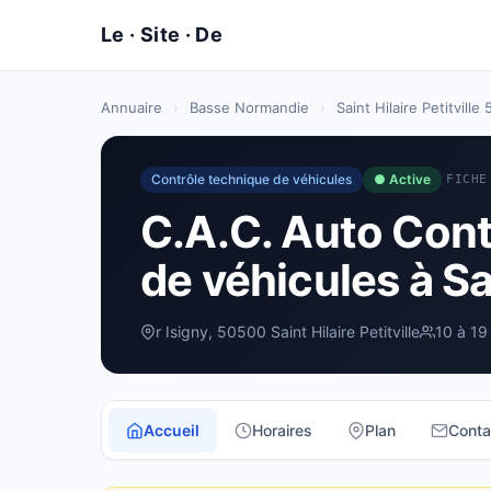
Annuaire
›
Basse Normandie
›
Saint Hilaire Petitville
Contrôle technique de véhicules
● Active
FICHE
C.A.C. Auto Cont
de véhicules à Sai
r Isigny, 50500 Saint Hilaire Petitville
10 à 19
Accueil
Horaires
Plan
Conta