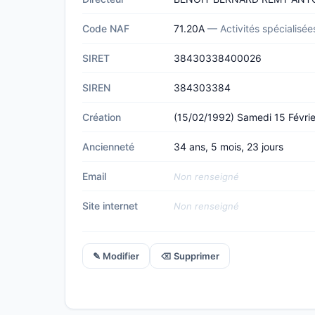
Code NAF
71.20A
— Activités spécialisée
SIRET
38430338400026
SIREN
384303384
Création
(15/02/1992) Samedi 15 Févri
Ancienneté
34 ans, 5 mois, 23 jours
Email
Non renseigné
Site internet
Non renseigné
✎ Modifier
⌫ Supprimer