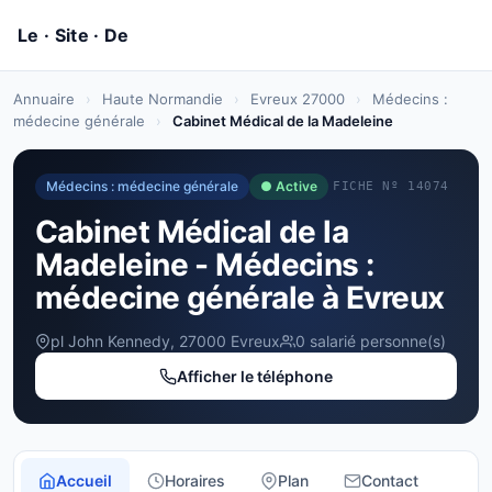
Annuaire
›
Haute Normandie
›
Evreux 27000
›
Médecins :
médecine générale
›
Cabinet Médical de la Madeleine
Médecins : médecine générale
● Active
FICHE Nº 14074
Cabinet Médical de la
Madeleine - Médecins :
médecine générale à Evreux
pl John Kennedy, 27000 Evreux
0 salarié personne(s)
Afficher le téléphone
Accueil
Horaires
Plan
Contact