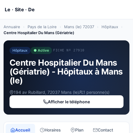
Annuaire
›
Pays de la Loire
›
Mans (le) 72037
›
Hôpitaux
›
Centre Hospitalier Du Mans (Gériatrie)
Hôpitaux
● Active
FICHE Nº 27910
Centre Hospitalier Du Mans
(Gériatrie) - Hôpitaux à Mans
(le)
194 av Rubillard, 72037 Mans (le)
1 personne(s)
Afficher le téléphone
Accueil
Horaires
Plan
Contact