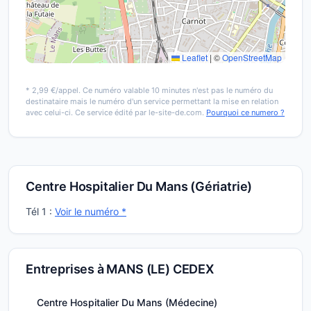
Leaflet
|
©
OpenStreetMap
* 2,99 €/appel. Ce numéro valable 10 minutes n'est pas le numéro du
destinataire mais le numéro d'un service permettant la mise en relation
avec celui-ci. Ce service édité par le-site-de.com.
Pourquoi ce numero ?
Centre Hospitalier Du Mans (Gériatrie)
Tél 1 :
Voir le numéro *
Entreprises à MANS (LE) CEDEX
Centre Hospitalier Du Mans (Médecine)