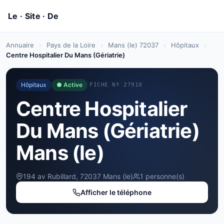
Annuaire
›
Pays de la Loire
›
Mans (le) 72037
›
Hôpitaux
›
Centre Hospitalier Du Mans (Gériatrie)
Hôpitaux
● Active
FICHE Nº 27910
Centre Hospitalier
Du Mans (Gériatrie)
Mans (le)
194 av Rubillard, 72037 Mans (le)
1 personne(s)
Afficher le téléphone