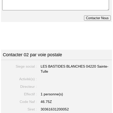
Contacter 02 par voie postale
Siege social :
LES BASTIDES BLANCHES
04220 Sainte-
Tulle
Activité(s) :
Directeur :
Effectif :
1 personne(s)
Code Naf :
46.75Z
Siret :
30361631200052