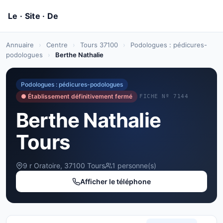
Annuaire
›
Centre
›
Tours 37100
›
Podologues : pédicures-
podologues
›
Berthe Nathalie
Podologues : pédicures-podologues
● Établissement définitivement fermé
FICHE Nº 7144
Berthe Nathalie
Tours
9 r Oratoire, 37100 Tours
1 personne(s)
Afficher le téléphone