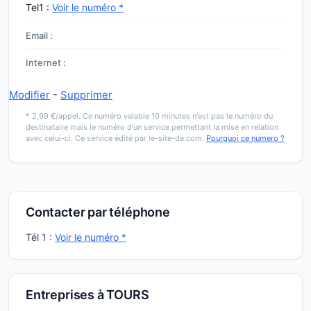
Tel1 :
Voir le numéro *
Email :
Internet :
Modifier
-
Supprimer
* 2,99 €/appel. Ce numéro valable 10 minutes n'est pas le numéro du
destinataire mais le numéro d'un service permettant la mise en relation
avec celui-ci. Ce service édité par le-site-de.com.
Pourquoi ce numero ?
Contacter par téléphone
Tél 1 :
Voir le numéro *
Entreprises à TOURS