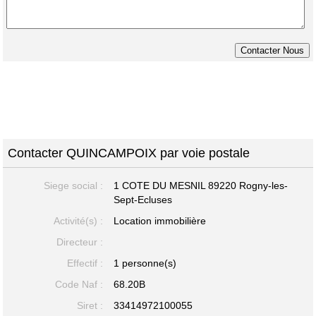
Contacter QUINCAMPOIX par voie postale
Siege social :
1 COTE DU MESNIL
89220 Rogny-les-
Sept-Ecluses
Activité(s) :
Location immobilière
Directeur :
Effectif :
1 personne(s)
Code Naf :
68.20B
Siret :
33414972100055