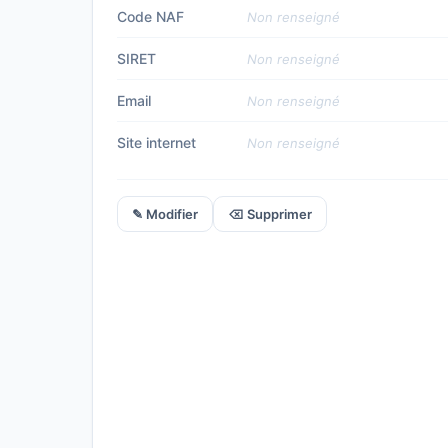
Code NAF
Non renseigné
SIRET
Non renseigné
Email
Non renseigné
Site internet
Non renseigné
✎ Modifier
⌫ Supprimer