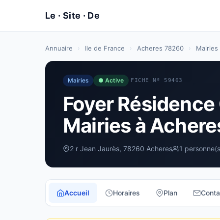
Annuaire
›
Ile de France
›
Acheres 78260
›
Mairies
Mairies
● Active
FICHE Nº 59463
Foyer Résidence
Mairies à Achere
2 r Jean Jaurès, 78260 Acheres
1 personne(s
Accueil
Horaires
Plan
Conta