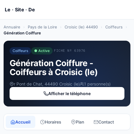
Annuaire
›
Pays de la Loire
›
Croisic (le) 44490
›
Coiffeurs
›
Génération Coiffure
Coiffeurs
● Active
FICHE Nº 63976
Génération Coiffure -
Coiffeurs à Croisic (le)
r Pont de Chat, 44490 Croisic (le)
1 personne(s)
Afficher le téléphone
Accueil
Horaires
Plan
Contact