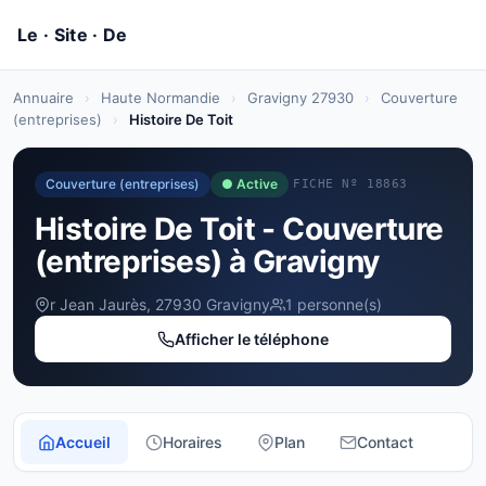
Annuaire
›
Haute Normandie
›
Gravigny 27930
›
Couverture
(entreprises)
›
Histoire De Toit
Couverture (entreprises)
● Active
FICHE Nº 18863
Histoire De Toit - Couverture
(entreprises) à Gravigny
r Jean Jaurès, 27930 Gravigny
1 personne(s)
Afficher le téléphone
Accueil
Horaires
Plan
Contact