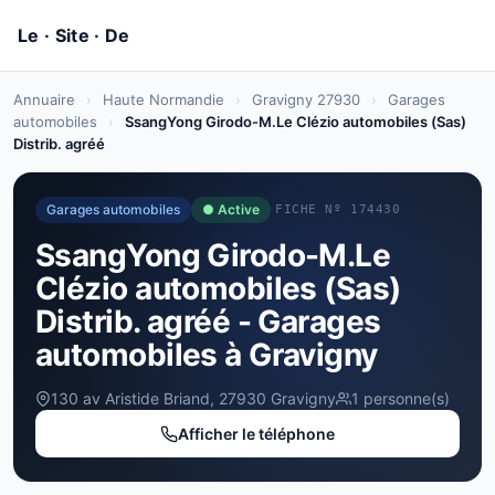
Annuaire
›
Haute Normandie
›
Gravigny 27930
›
Garages
automobiles
›
SsangYong Girodo-M.Le Clézio automobiles (Sas)
Distrib. agréé
Garages automobiles
● Active
FICHE Nº 174430
SsangYong Girodo-M.Le
Clézio automobiles (Sas)
Distrib. agréé - Garages
automobiles à Gravigny
130 av Aristide Briand, 27930 Gravigny
1 personne(s)
Afficher le téléphone