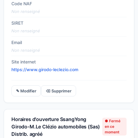
Code NAF
Non renseigné
SIRET
Non renseigné
Email
Non renseigné
Site internet
https://www.girodo-leclezio.com
✎ Modifier
⌫ Supprimer
Horaires d'ouverture SsangYong
● Fermé
Girodo-M.Le Clézio automobiles (Sas)
en ce
moment
Distrib. agréé