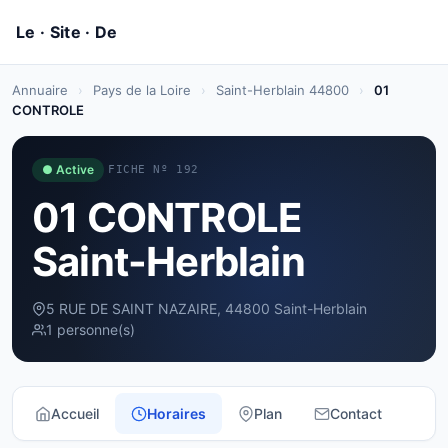
Annuaire
›
Pays de la Loire
›
Saint-Herblain 44800
›
01
CONTROLE
● Active
FICHE Nº 192
01 CONTROLE
Saint-Herblain
5 RUE DE SAINT NAZAIRE, 44800 Saint-Herblain
1 personne(s)
Accueil
Horaires
Plan
Contact