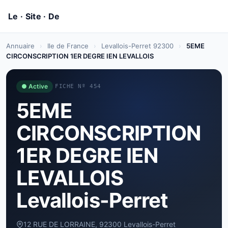
Annuaire
›
Ile de France
›
Levallois-Perret 92300
›
5EME
CIRCONSCRIPTION 1ER DEGRE IEN LEVALLOIS
● Active
FICHE Nº 454
5EME
CIRCONSCRIPTION
1ER DEGRE IEN
LEVALLOIS
Levallois-Perret
12 RUE DE LORRAINE, 92300 Levallois-Perret