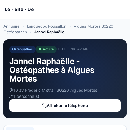
Annuaire
›
Languedoc Roussillon
›
Aigues Mortes 30220
›
Ostéopathes
›
Jannel Raphaëlle
Ostéopathes
● Active
FICHE Nº 42046
Jannel Raphaëlle -
Ostéopathes à Aigues
Mortes
10 av Frédéric Mistral, 30220 Aigues Mortes
1 personne(s)
Afficher le téléphone