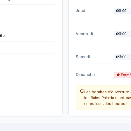
Jeudi
09h00 —
Vendredi
09h00 —
995
Samedi
09h00 —
Dimanche
● Ferm
Les horaires d'ouverture d
les Bains Palalda n'ont p
connaissez les heures d'o