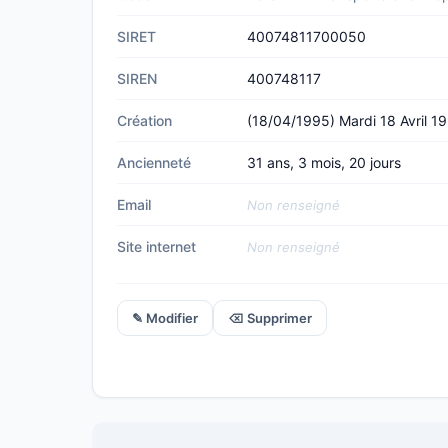
SIRET
40074811700050
SIREN
400748117
Création
(18/04/1995) Mardi 18 Avril 1
Ancienneté
31 ans, 3 mois, 20 jours
Email
Non renseigné
Site internet
Non renseigné
✎ Modifier
⌫ Supprimer