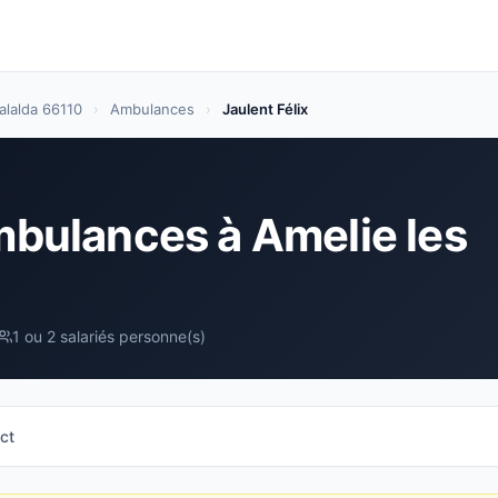
alalda 66110
›
Ambulances
›
Jaulent Félix
Ambulances à Amelie les
1 ou 2 salariés personne(s)
ct