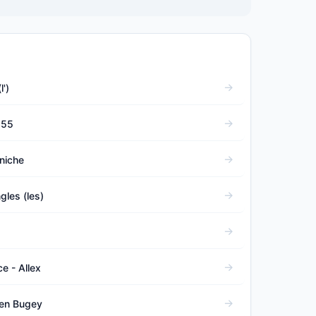
')
355
niche
gles (les)
e - Allex
 en Bugey