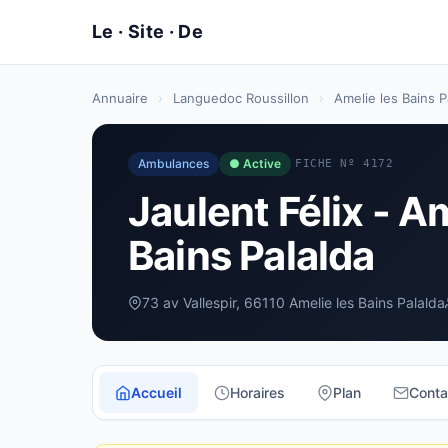
Annuaire
›
Languedoc Roussillon
›
Amelie les Bains P
Ambulances
● Active
FICHE Nº 4172
Jaulent Félix - 
Bains Palalda
73 av Vallespir, 66110 Amelie les Bains Palalda
Accueil
Horaires
Plan
Conta