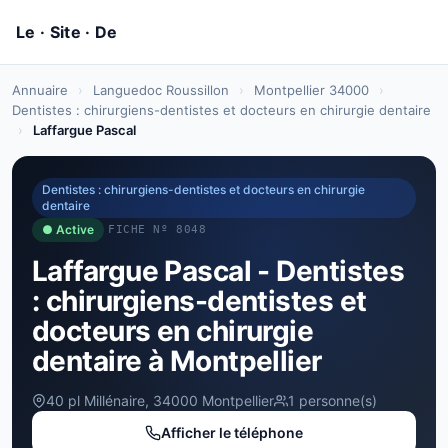
Annuaire
›
Languedoc Roussillon
›
Montpellier 34000
›
Dentistes : chirurgiens-dentistes et docteurs en chirurgie dentaire
›
Laffargue Pascal
Dentistes : chirurgiens-dentistes et docteurs en chirurgie
dentaire
● Active
FICHE Nº 8048
Laffargue Pascal - Dentistes
: chirurgiens-dentistes et
docteurs en chirurgie
dentaire à Montpellier
40 pl Millénaire, 34000 Montpellier
1 personne(s)
Afficher le téléphone