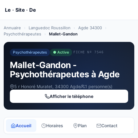
Annuaire
›
Languedoc Roussillon
›
Agde 34300
›
Psychothérapeutes
›
Mallet-Gandon
Psychothérapeutes
● Active
FICHE Nº 7546
Mallet-Gandon -
Psychothérapeutes à Agde
5 r Honoré Muratet, 34300 Agde
1 personne(s)
Afficher le téléphone
Accueil
Horaires
Plan
Contact