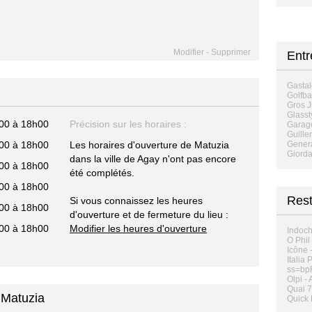
Modifier
-
Supprimer
Entr
Gastal
Golfba
Gros 
Glasst
00 à 18h00
Précision sur les horaires :
Garag
Guille
00 à 18h00
Les horaires d'ouverture de Matuzia
Genera
Giord
dans la ville de Agay n'ont pas encore
00 à 18h00
été complétés.
00 à 18h00
Rest
Si vous connaissez les heures
00 à 18h00
d'ouverture et de fermeture du lieu :
00 à 18h00
Modifier les heures d'ouverture
Indoch
O Phil
Icône 
Italia 
ss=bp
Olpi -
Quai 7
 Matuzia
Quick 