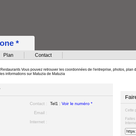
hone *
Plan
Contact
 Restaurants Vous pouvez retrouver les coordonnées de l'entreprise, photos, plan d'
 les informations sur Matuzia de Matuzia
y
Fair
Contact :
Tel1 :
Voir le numéro *
Cette 
Email :
Faites
Internet :
Intern