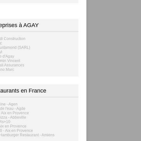
eprises à AGAY
di Construction
c
Justamond (SARL)
yl
e d'Agay
rmin Vincent
li Assurances
ano Marc
aurants en France
ine - Agen
 de l'eau - Agde
- Aix en Provence
Pizza - Abbeville
Rs>
10
 Aix en Provence
0 - Aix en Provence
Hamburger Restaurant - Amiens