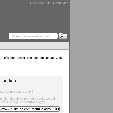
Créer Mon Site
-
Connexion
accès, horaires et formulaire de contact. Ceci
e un lien
page vous semble utile ?
 un lien depuis votre blog ou votre portail
et vers la page de Matuzia à Agay.