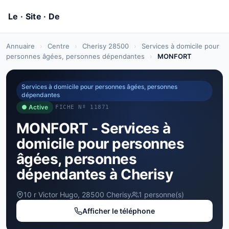
Annuaire
›
Centre
›
Cherisy 28500
›
Services à domicile pour
personnes âgées, personnes dépendantes
›
MONFORT
Services à domicile pour personnes âgées, personnes
dépendantes
● Active
FICHE Nº 11871
MONFORT - Services à
domicile pour personnes
âgées, personnes
dépendantes à Cherisy
10 r Victor Hugo, 28500 Cherisy
1 personne(s)
Afficher le téléphone