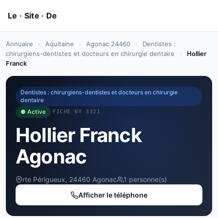
Annuaire
›
Aquitaine
›
Agonac 24460
›
Dentistes :
chirurgiens-dentistes et docteurs en chirurgie dentaire
›
Hollier
Franck
Dentistes : chirurgiens-dentistes et docteurs en chirurgie
dentaire
● Active
FICHE Nº 3321
Hollier Franck
Agonac
rte Périgueux, 24460 Agonac
1 personne(s)
Afficher le téléphone