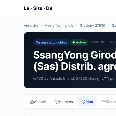
Annuaire
›
Haute Normandie
›
Gravigny 27930
›
Ga
Garages automobiles
● Active
FICHE Nº 1744
SsangYong Girod
(Sas) Distrib. ag
130 av Aristide Briand, 27930 Gravigny
1 pe
Accueil
Horaires
Plan
Conta