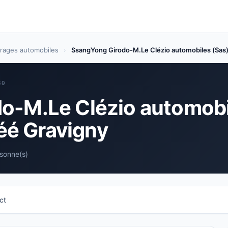
rages automobiles
›
SsangYong Girodo-M.Le Clézio automobiles (Sas) 
30
o-M.Le Clézio automobi
réé Gravigny
rsonne(s)
ct