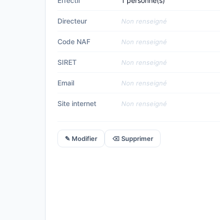
Effectif
1 personne(s)
Directeur
Non renseigné
Code NAF
Non renseigné
SIRET
Non renseigné
Email
Non renseigné
Site internet
Non renseigné
✎ Modifier
⌫ Supprimer