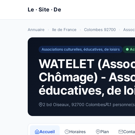
Annuaire
›
Ile de France
›
Colombes 92700
›
Associ
Associations culturelles, éducatives, de loisirs
● Ac
WATELET (Associa
Chômage) - Assoc
éducatives, de l
2 bd Oiseaux, 92700 Colombes
1 personne(s
Accueil
Horaires
Plan
Conta