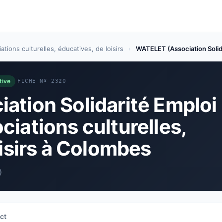
ations culturelles, éducatives, de loisirs
›
WATELET (Association Soli
tive
FICHE Nº 2320
tion Solidarité Emploi
iations culturelles,
oisirs à Colombes
)
ct