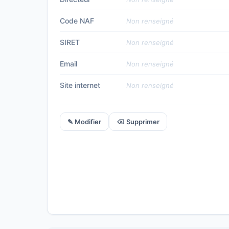
Code NAF
Non renseigné
SIRET
Non renseigné
Email
Non renseigné
Site internet
Non renseigné
✎ Modifier
⌫ Supprimer