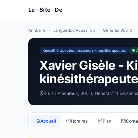
Annuaire
›
Languedoc Roussillon
›
Generac 30510
›
Kinésithérapeutes : masseurs kinésithérapeutes
● A
Xavier Gisèle - 
kinésithérapeute
4 Bis r Amoureux, 30510 Generac
1 personne
Accueil
Horaires
Plan
Conta