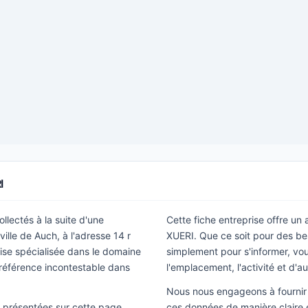
I
llectés à la suite d'une
Cette fiche entreprise offre un
ille de Auch, à l'adresse 14 r
XUERI. Que ce soit pour des be
ise spécialisée dans le domaine
simplement pour s'informer, vous
référence incontestable dans
l'emplacement, l'activité et d'a
Nous nous engageons à fournir 
ns présentées sur cette page
ces données de manière claire e