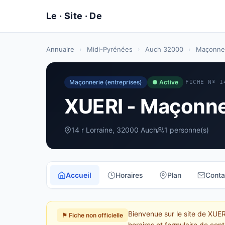
Annuaire
›
Midi-Pyrénées
›
Auch 32000
›
Maçonner
Maçonnerie (entreprises)
● Active
FICHE Nº 1
XUERI - Maçonner
14 r Lorraine, 32000 Auch
1 personne(s)
Accueil
Horaires
Plan
Conta
Bienvenue sur le site de XUER
⚑ Fiche non officielle
horaires et formulaire de cont