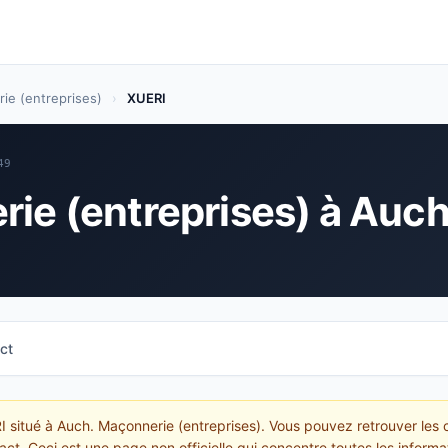
ie (entreprises)
›
XUERI
49
ie (entreprises) à Auc
ct
I situé à Auch. Maçonnerie (entreprises). Vous pouvez retrouver les 
act. Ceci est une page non officielle qui concentre toutes les informa