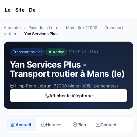
Annuaire
›
Pays de la Loire
›
Mans (le) 72000
›
Transport
routier
›
Yan Services Plus
Transport routier
● Active
FICHE Nº 3801
Yan Services Plus -
Transport routier à Mans (le)
1 imp René Lebrun, 72000 Mans (le)
1 personne(s)
Afficher le téléphone
Accueil
Horaires
Plan
Contact