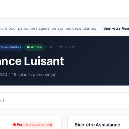
micile pour personnes âgées, personnes dépendantes
›
Bien-être Ass
s dépendantes
● Active
FICHE Nº 7679
ance Luisant
10 à 19 salariés personne(s)
ct
Bien-être Assistance
● Fermé en ce moment