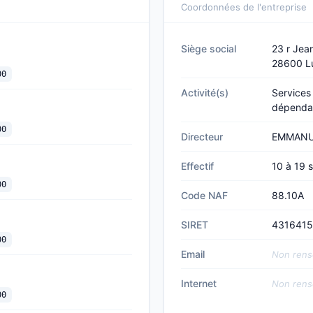
Coordonnées de l'entreprise
Siège social
23 r Jean
28600 Lu
00
Activité(s)
Services
dépenda
00
Directeur
EMMANU
Effectif
10 à 19 s
00
Code NAF
88.10A
SIRET
431641
00
Email
Non rens
Internet
Non rens
00