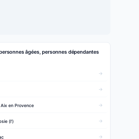
r personnes âgées, personnes dépendantes
- Aix en Provence
ie (l')
ac