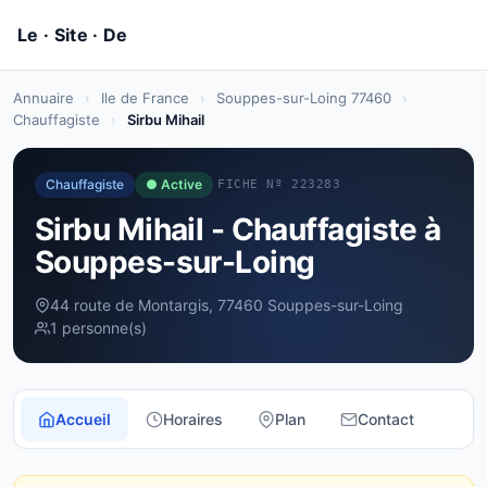
Annuaire
›
Ile de France
›
Souppes-sur-Loing 77460
›
Chauffagiste
›
Sirbu Mihail
Chauffagiste
● Active
FICHE Nº 223283
Sirbu Mihail - Chauffagiste à
Souppes-sur-Loing
44 route de Montargis, 77460 Souppes-sur-Loing
1 personne(s)
Accueil
Horaires
Plan
Contact